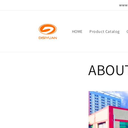
Vai
www.
direttamente
ai contenuti
HOME
Product Catalog
ABOU