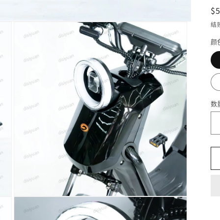
$
结
颜
数
在
模
态