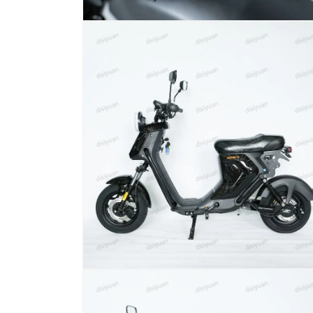
在
模
态
窗
口
中
打
开
媒
体
文
件
10
在
模
态