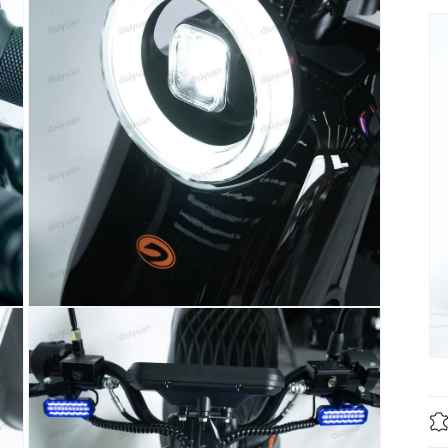
窗
口
中
打
开
媒
体
文
件
3
在
模
态
窗
口
中
打