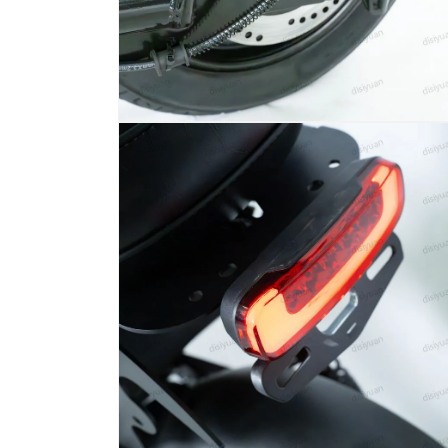
6
在
模
态
窗
口
中
打
开
媒
体
文
件
8