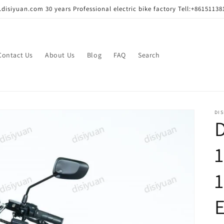
disiyuan.com 30 years Professional electric bike factory Tell:+86151138
Contact Us
About Us
Blog
FAQ
Search
DIS
D
1
E