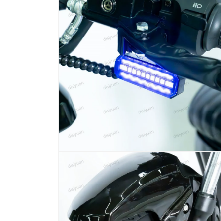
窗
口
中
打
开
媒
体
文
件
2
在
模
态
窗
口
中
打