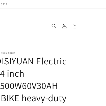
13917
购
登
物
录
车
IYUAN EBIKE
ISIYUAN Electric
4 inch
1500W60V30AH
BIKE heavy-duty