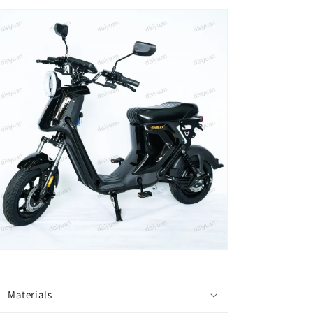
duty
duty
king
king
electric
electric
bicycle
bicycle
for
for
delivery,
delivery,
delivery,
delivery,
and
and
two
two
wheeled
wheeled
long-
long-
distance
distance
running
running
king
king
licensed
licensed
lithium
lithium
battery
battery
truck
truck
的
的
数
数
Materials
量
量