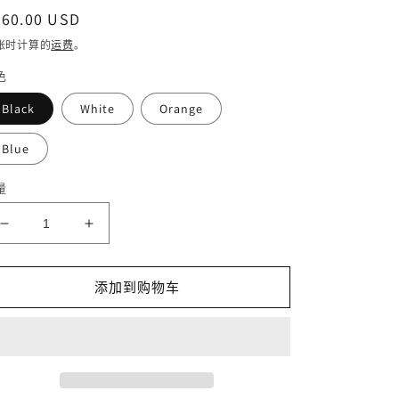
常
560.00 USD
规
账时计算的
运费
。
价
色
格
Black
White
Orange
Blue
量
减
增
少
加
DISIYUAN
DISIYUAN
添加到购物车
Electric
Electric
14
14
inch
inch
1500W60V30AH
1500W60V30AH
EBIKE
EBIKE
heavy-
heavy-