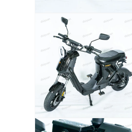
在
模
态
窗
口
中
打
开
媒
体
文
件
1
在
模
态