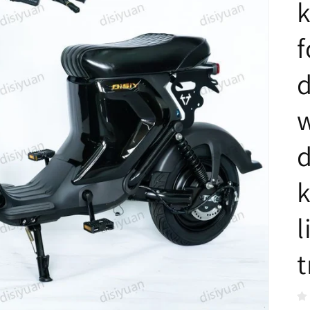
k
f
d
w
d
k
l
t