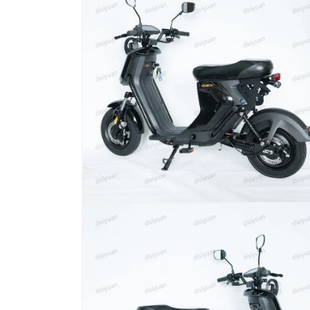
窗
口
中
打
开
媒
体
文
件
12
在
模
态
窗
口
中
打
开