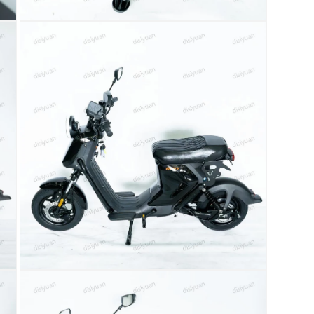
在
模
态
窗
口
中
打
开
媒
体
文
件
11
在
模
态