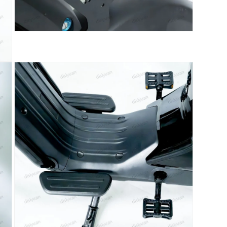
7
在
模
态
窗
口
中
打
开
媒
体
文
件
9