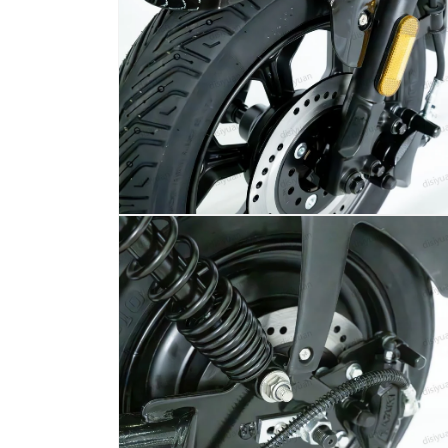
开
媒
体
文
件
4
在
模
态
窗
口
中
打
开
媒
体
文
件