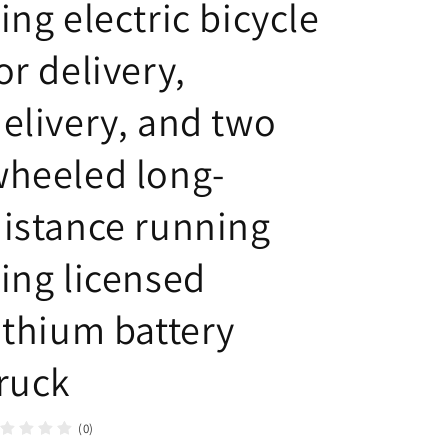
ing electric bicycle
or delivery,
elivery, and two
heeled long-
istance running
ing licensed
ithium battery
ruck
(0)