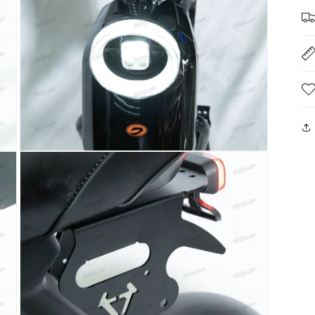
开
媒
体
文
件
5
在
模
态
窗
口
中
打
开
媒
体
文
件