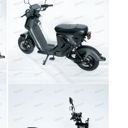
窗
口
中
打
开
媒
体
文
件
13
在
模
态
窗
口
中
打
开