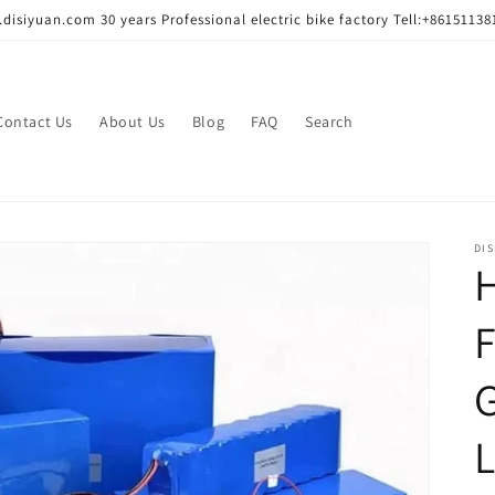
disiyuan.com 30 years Professional electric bike factory Tell:+86151138
Contact Us
About Us
Blog
FAQ
Search
DIS
H
F
G
L