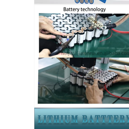
在
模
态
窗
口
中
打
开
媒
体
文
件
8
在
模
态
窗