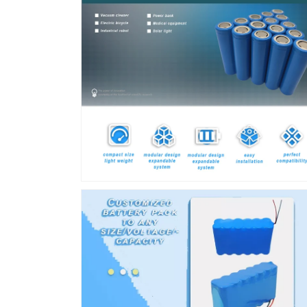
口
中
打
开
媒
体
文
件
10
在
模
态
窗
口
中
打
开
媒
体