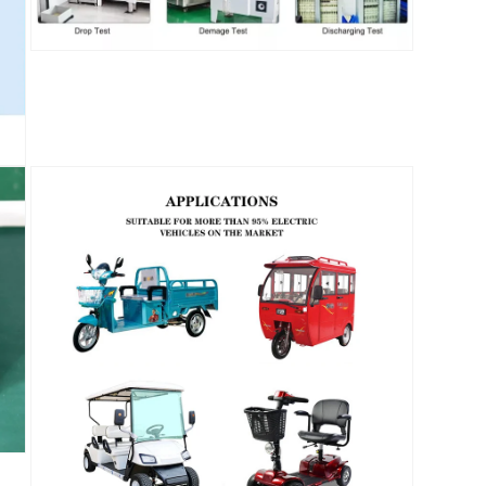
体
文
件
在
13
模
态
窗
口
中
打
开
媒
体
文
件
15