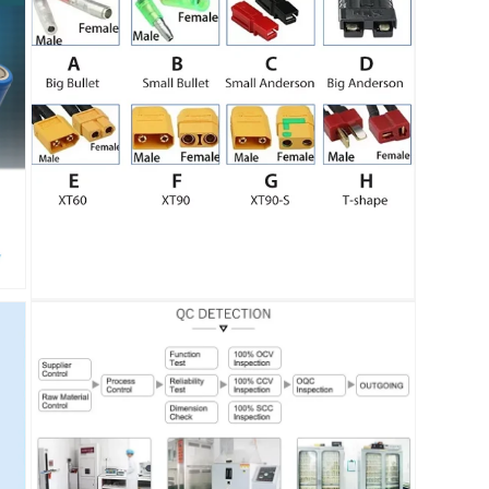
口
中
打
开
媒
体
文
件
11
在
模
态
窗
口
中
打
开
媒