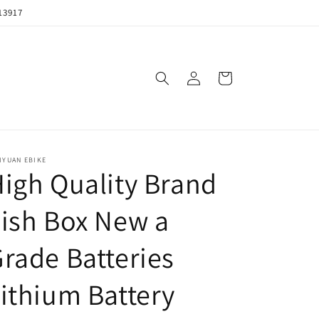
13917
购
登
物
录
车
IYUAN EBIKE
igh Quality Brand
ish Box New a
rade Batteries
ithium Battery