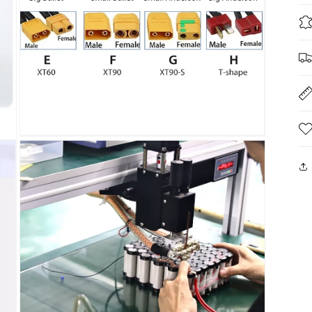
媒
体
文
件
3
在
模
态
窗
口
中
打
开
媒
体
文
件
5