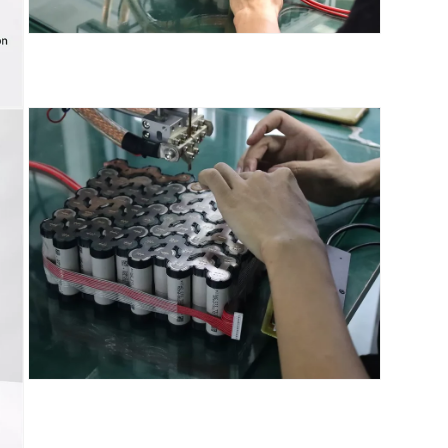
在
模
态
窗
口
中
打
开
媒
体
文
件
7
在
模
态
窗