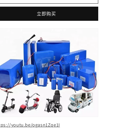
Brand
Brand
Fish
Fish
立即购买
Box
Box
New
New
a
a
Grade
Grade
Batteries
Batteries
Lithium
Lithium
Battery
Battery
Electric
Electric
Bike
Bike
Lithium
Lithium
Battery
Battery
Silver
Silver
48v15ah
48v15ah
48V
48V
60V
60V
1
1
Years
Years
tps://youtu.be/ogasn1Zqe1I
的
的