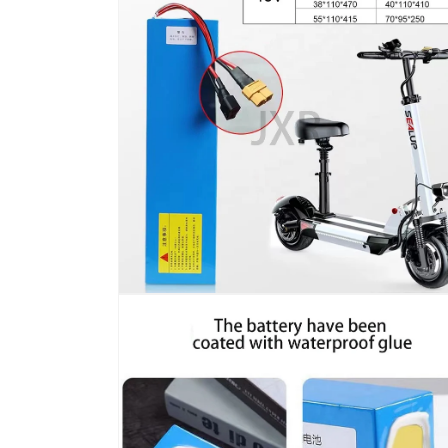
窗
口
中
打
开
媒
体
文
件
1
在
模
态
窗
口
中
打
开