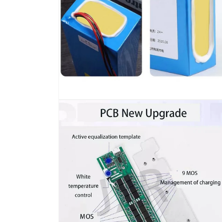
媒
体
文
件
2
在
模
态
窗
口
中
打
开
媒
体
文
件
4