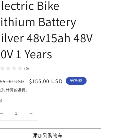
lectric Bike
ithium Battery
ilver 48v15ah 48V
0V 1 Years
(0)
常
促
$155.00 USD
55.00 USD
销售额
规
销
账时计算的
运费
。
价
价
量
格
减
增
少
加
High
High
添加到购物车
Quality
Quality