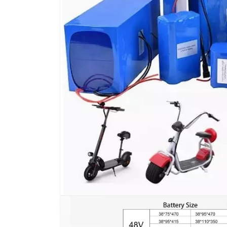
在
模
态