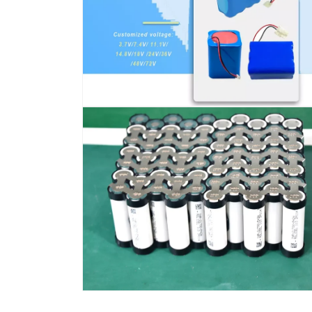
文
件
12
在
模
态
窗
口
中
打
开
媒
体
文
件
14
在
模