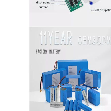
在
模
态
窗
口
中
打
开
媒
体
文
件
6