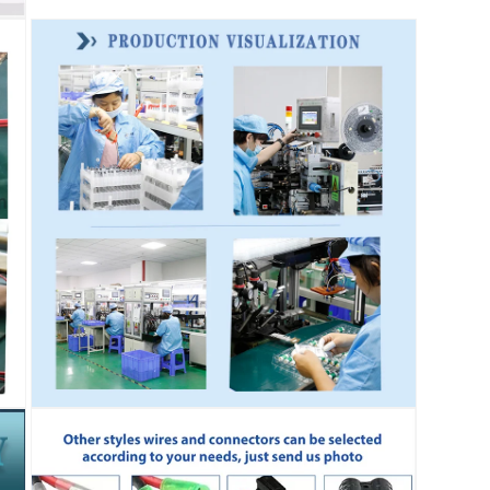
口
中
打
开
媒
体
文
件
9
在
模
态
窗