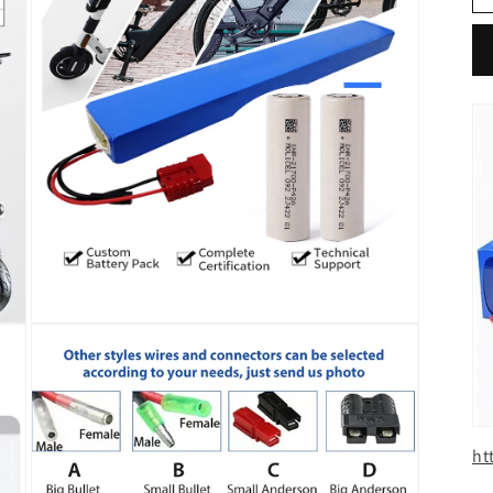
在
模
态
窗
口
中
ht
打
开