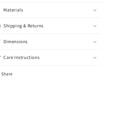
数
数
量
量
Materials
Shipping & Returns
Dimensions
Care Instructions
Share