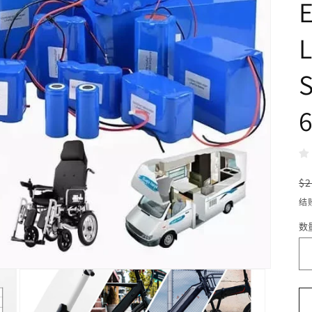
E
L
S
6
$2
结
数